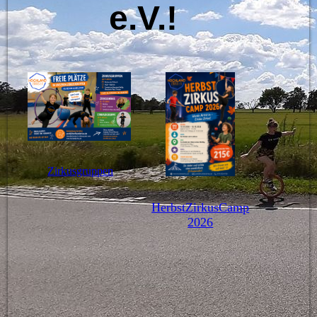
e.V.!
Zirkusgruppen
HerbstZirkusCamp
2026