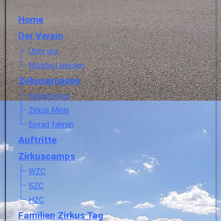
Home
Der Verein
Über uns
Mitglied werden
Zirkusgruppen
Kinderzirkus
Zirkus Minis
Einrad fahren
Auftritte
Zirkuscamps
WZC
SZC
HZC
Familien Zirkus Tag