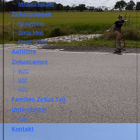
Mitglied werden
Zirkusgruppen
Kinderzirkus
Zirkus Minis
Einrad fahren
Auftritte
Zirkuscamps
WZC
SZC
HZC
Familien Zirkus Tag
Unterstützer
Zelt
Kontakt