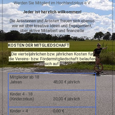
Werden Sie Mitglied im Hochlandzirkus e.V.
Jeder ist herzlich willkommen!
Die Artistinnen und Artisten freuen sich ebenso
wie wir über kreative Ideen und Engagement,
über aktive Mitarbeit und finanzielle
Unterstützung.
KOSTEN DER MITGLIEDSCHAFT
Die vierteljährlichen bzw. jährlichen Kosten für
die Vereins- bzw. Fördermitgliedschaft belaufen
sich auf:
Mitglieder ab 18
Jahren
48,00 € jährlich
Kinder 4 - 18
(Kinderzirkus)
20,00 € jährlich
Kinder < 4
0,00 €