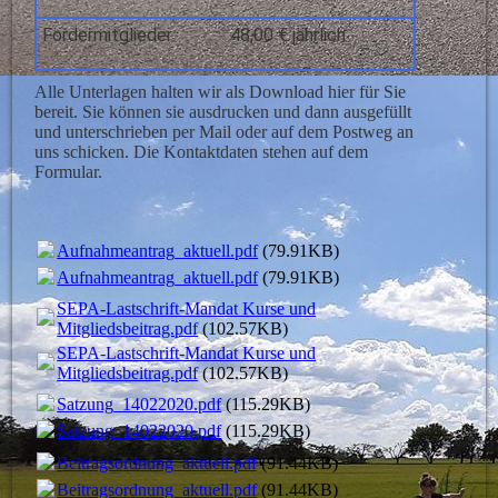
Fördermitglieder
48,00 € jährlich
Alle Unterlagen halten wir als Download hier für Sie
bereit. Sie können sie ausdrucken und dann ausgefüllt
und unterschrieben per Mail oder auf dem Postweg an
uns schicken. Die Kontaktdaten stehen auf dem
Formular.
Aufnahmeantrag_aktuell.pdf
(79.91KB)
Aufnahmeantrag_aktuell.pdf
(79.91KB)
SEPA-Lastschrift-Mandat Kurse und
Mitgliedsbeitrag.pdf
(102.57KB)
SEPA-Lastschrift-Mandat Kurse und
Mitgliedsbeitrag.pdf
(102.57KB)
Satzung_14022020.pdf
(115.29KB)
Satzung_14022020.pdf
(115.29KB)
Beitragsordnung_aktuell.pdf
(91.44KB)
Beitragsordnung_aktuell.pdf
(91.44KB)