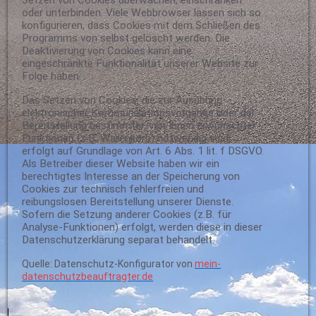
Setzen von Cookies überwachen, einschränken
oder unterbinden. Viele Webbrowser lassen sich so
konfigurieren, dass Cookies mit dem Schließen des
Programms von selbst gelöscht werden. Die
Deaktivierung von Cookies kann eine
eingeschränkte Funktionalität unserer Website zur
Folge haben.
Das Setzen von Cookies, die zur Ausübung
elektronischer Kommunikationsvorgänge oder der
Bereitstellung bestimmter, von Ihnen erwünschter
Funktionen (z.B. Warenkorb) notwendig sind,
erfolgt auf Grundlage von Art. 6 Abs. 1 lit. f DSGVO.
Als Betreiber dieser Website haben wir ein
berechtigtes Interesse an der Speicherung von
Cookies zur technisch fehlerfreien und
reibungslosen Bereitstellung unserer Dienste.
Sofern die Setzung anderer Cookies (z.B. für
Analyse-Funktionen) erfolgt, werden diese in dieser
Datenschutzerklärung separat behandelt.
Quelle: Datenschutz-Konfigurator von
mein-
datenschutzbeauftragter.de