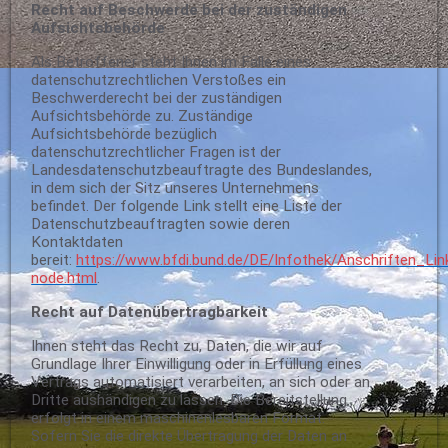
Recht auf Beschwerde bei der zuständigen
Aufsichtsbehörde
Als Betroffener steht Ihnen im Falle eines
datenschutzrechtlichen Verstoßes ein
Beschwerderecht bei der zuständigen
Aufsichtsbehörde zu. Zuständige
Aufsichtsbehörde bezüglich
datenschutzrechtlicher Fragen ist der
Landesdatenschutzbeauftragte des Bundeslandes,
in dem sich der Sitz unseres Unternehmens
befindet. Der folgende Link stellt eine Liste der
Datenschutzbeauftragten sowie deren
Kontaktdaten
bereit:
https://www.bfdi.bund.de/DE/Infothek/Anschriften_Link
node.html
.
Recht auf Datenübertragbarkeit
Ihnen steht das Recht zu, Daten, die wir auf
Grundlage Ihrer Einwilligung oder in Erfüllung eines
Vertrags automatisiert verarbeiten, an sich oder an
Dritte aushändigen zu lassen. Die Bereitstellung
erfolgt in einem maschinenlesbaren Format.
Sofern Sie die direkte Übertragung der Daten an