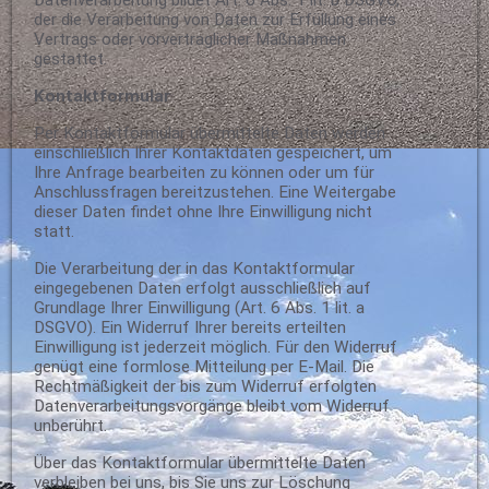
Datenverarbeitung bildet Art. 6 Abs. 1 lit. b DSGVO,
der die Verarbeitung von Daten zur Erfüllung eines
Vertrags oder vorvertraglicher Maßnahmen
gestattet.
Kontaktformular
Per Kontaktformular übermittelte Daten werden
einschließlich Ihrer Kontaktdaten gespeichert, um
Ihre Anfrage bearbeiten zu können oder um für
Anschlussfragen bereitzustehen. Eine Weitergabe
dieser Daten findet ohne Ihre Einwilligung nicht
statt.
Die Verarbeitung der in das Kontaktformular
eingegebenen Daten erfolgt ausschließlich auf
Grundlage Ihrer Einwilligung (Art. 6 Abs. 1 lit. a
DSGVO). Ein Widerruf Ihrer bereits erteilten
Einwilligung ist jederzeit möglich. Für den Widerruf
genügt eine formlose Mitteilung per E-Mail. Die
Rechtmäßigkeit der bis zum Widerruf erfolgten
Datenverarbeitungsvorgänge bleibt vom Widerruf
unberührt.
Über das Kontaktformular übermittelte Daten
verbleiben bei uns, bis Sie uns zur Löschung