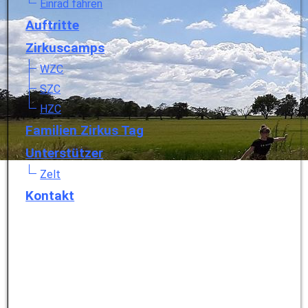
Einrad fahren
Auftritte
Zirkuscamps
WZC
SZC
HZC
Familien Zirkus Tag
Unterstützer
Zelt
Kontakt