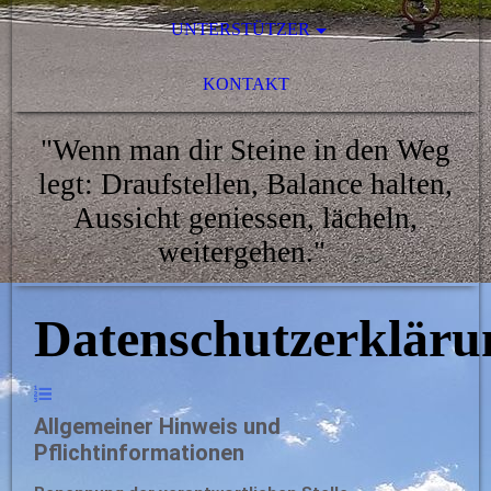
UNTERSTÜTZER
KONTAKT
"Wenn man dir Steine in den Weg
legt: Draufstellen, Balance halten,
Aussicht geniessen, lächeln,
weitergehen."
Datenschutzerkläru
Allgemeiner Hinweis und
Pflichtinformationen