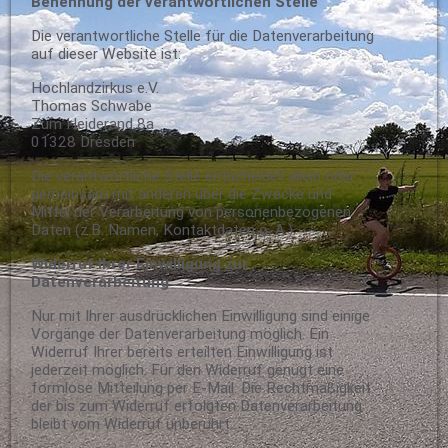
Benennung der verantwortlichen Stelle
Die verantwortliche Stelle für die Datenverarbeitung
auf dieser Website ist:
Hochlandzirkus e.V.
Thomas Schwabe
Zum Heiderand 8a
01328 Dresden
Die verantwortliche Stelle entscheidet allein oder
gemeinsam mit anderen über die Zwecke und
Mittel der Verarbeitung von personenbezogenen
Daten (z.B. Namen, Kontaktdaten o. Ä.).
Widerruf Ihrer Einwilligung zur
Datenverarbeitung
Nur mit Ihrer ausdrücklichen Einwilligung sind einige
Vorgänge der Datenverarbeitung möglich. Ein
Widerruf Ihrer bereits erteilten Einwilligung ist
jederzeit möglich. Für den Widerruf genügt eine
formlose Mitteilung per E-Mail. Die Rechtmäßigkeit
der bis zum Widerruf erfolgten Datenverarbeitung
bleibt vom Widerruf unberührt.