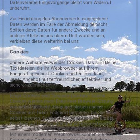
Datenverarbeitungsvorgänge bleibt vom Widerruf
unberührt.
Zur Einrichtung des Abonnements eingegebene
Daten werden im Falle der Abmeldung gelöscht.
Sollten diese Daten für andere Zwecke und an
anderer Stelle an uns übermittelt worden sein,
verbleiben diese weiterhin bei uns.
Cookies
Unsere Website verwendet Cookies. Das sind kleine
Textdateien, die Ihr Webbrowser auf Ihrem
Endgerät speichert. Cookies helfen uns dabei,
unser Angebot nutzerfreundlicher, effektiver und
sicherer zu machen.
Einige Cookies sind “Session-Cookies.” Solche
Cookies werden nach Ende Ihrer Browser-Sitzung
von selbst gelöscht. Hingegen bleiben andere
Cookies auf Ihrem Endgerät bestehen, bis Sie diese
selbst löschen. Solche Cookies helfen uns, Sie bei
Rückkehr auf unserer Website wiederzuerkennen.
Mit einem modernen Webbrowser können Sie das