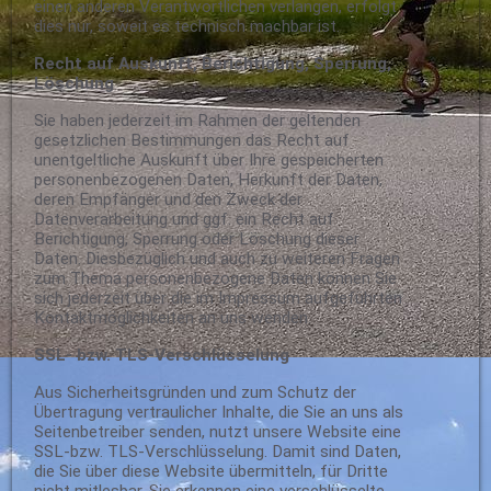
einen anderen Verantwortlichen verlangen, erfolgt
dies nur, soweit es technisch machbar ist.
Recht auf Auskunft, Berichtigung, Sperrung,
Löschung
Sie haben jederzeit im Rahmen der geltenden
gesetzlichen Bestimmungen das Recht auf
unentgeltliche Auskunft über Ihre gespeicherten
personenbezogenen Daten, Herkunft der Daten,
deren Empfänger und den Zweck der
Datenverarbeitung und ggf. ein Recht auf
Berichtigung, Sperrung oder Löschung dieser
Daten. Diesbezüglich und auch zu weiteren Fragen
zum Thema personenbezogene Daten können Sie
sich jederzeit über die im Impressum aufgeführten
Kontaktmöglichkeiten an uns wenden.
SSL- bzw. TLS-Verschlüsselung
Aus Sicherheitsgründen und zum Schutz der
Übertragung vertraulicher Inhalte, die Sie an uns als
Seitenbetreiber senden, nutzt unsere Website eine
SSL-bzw. TLS-Verschlüsselung. Damit sind Daten,
die Sie über diese Website übermitteln, für Dritte