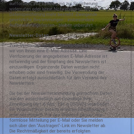
auffordern, Ihre Einwilligung zur Speicherung
widerrufen oder keine Notwendigkeit der
Datenspeicherung mehr besteht. Zwingende
gesetzliche Bestimmungen - insbesondere
Aufbewahrungsfristen - bleiben unberührt.
Newsletter-Daten
Zum Versenden unseres Newsletters benötigen
wir von Ihnen eine E-Mail-Adresse. Eine
Verifizierung der angegebenen E-Mail-Adresse ist
notwendig und der Empfang des Newsletters ist
einzuwilligen. Ergänzende Daten werden nicht
erhoben oder sind freiwillig. Die Verwendung der
Daten erfolgt ausschließlich für den Versand des
Newsletters.
Die bei der Newsletteranmeldung gemachten Daten
werden ausschließlich auf Grundlage Ihrer
Einwilligung (Art. 6 Abs. 1 lit. a DSGVO) verarbeitet.
Ein Widerruf Ihrer bereits erteilten Einwilligung ist
jederzeit möglich. Für den Widerruf genügt eine
formlose Mitteilung per E-Mail oder Sie melden
sich über den "Austragen"-Link im Newsletter ab.
Die Rechtmäßigkeit der bereits erfolgten